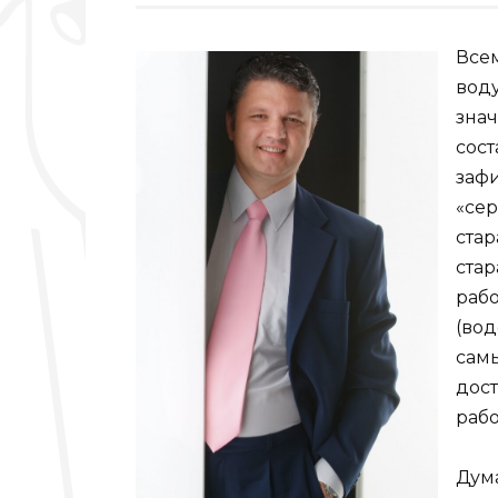
Всем
воду
знач
сост
зафи
«сер
стар
ста
рабо
(вод
самы
дост
рабо
Дума