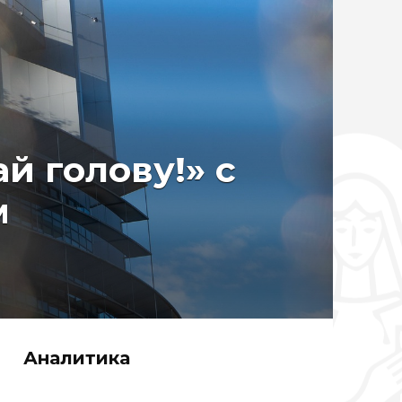
й голову!» с
м
Аналитика