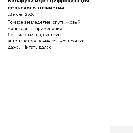
Беларуси идет цифровизация
Беларуси
сельского хозяйства
весьма
23 июля, 2026
важно
Точное земледелие, спутниковый
эффективно
мониторинг, применение
работать
беспилотников, системы
на
автопилотирования сельхозтехники,
зарубежных
:
даже…
Читать далее
рынках
Солидная
цифра
АПК.
Как
в
Беларуси
идет
цифровизация
сельского
хозяйства