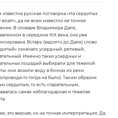
 известна русская поговорка «На сердитых
 возят», да не всем известно ее точное
ение. В словаре Владимира Даля,
авленном в середине XIX века, она уже
ксирована. Встарь (задолго до Даля) слово
дитый» означало усердный, ретивый,
ательный. Именно таких усердных и
рательных лошадей выбирали для тяжелой
ты: они возили воду в бочках из реки
опровода-то тогда не было). Таким образом
м сердитым, то есть старательным,
авалась самая неблагодарная и тяжелая
та.
ю, это верная, но не точная интерпретация. Да,