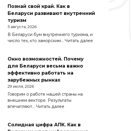
Познай свой край. Как в
Беларуси развивают внутренний
туризм
5 августа, 2026
В Беларуси бум внутреннего туризма, и
:
число тех, кто заморским…
Читать далее
Познай
свой
Окно возможностей. Почему
край.
Как
для Беларуси весьма важно
в
эффективно работать на
Беларуси
зарубежных рынках
развивают
29 июля, 2026
внутренний
Говорим о работе нашей страны на
туризм
внешнем векторе. Результаты
:
впечатляют…
Читать далее
Окно
возможностей.
Солидная цифра АПК. Как в
Почему
для