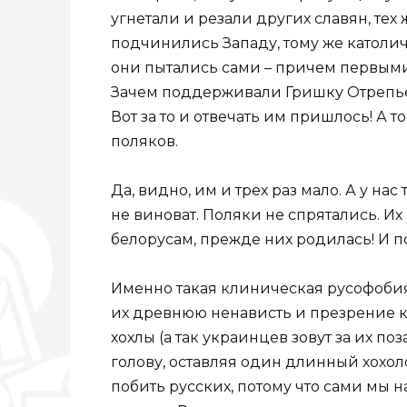
угнетали и резали других славян, тех
подчинились Западу, тому же католиче
они пытались сами – причем первыми!
Зачем поддерживали Гришку Отрепье
Вот за то и отвечать им пришлось! А то
поляков.
Да, видно, им и трех раз мало. А у нас 
не виноват. Поляки не спрятались. Их
белорусам, прежде них родилась! И п
Именно такая клиническая русофобия 
их древнюю ненависть и презрение к
хохлы (а так украинцев зовут за их п
голову, оставляя один длинный хохоло
побить русских, потому что сами мы н