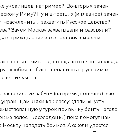
 же украинцев, например? Во-вторых, зачем
скому Риму? Ну и в-третьих (и главное), зачем
 –расчленить и захватить Русское царство?
ва? Зачем Москву захватывали и разоряли?
, что трижды – так это от непонятливости
так говорят: считаю до трех, а кто не спрятался, я
 русофобия, то бишь ненависть к русским и
осле них умрет.
заставила их забыть (на время, конечно) всю
 украинцам. Ляхи как рассуждали: «Пусть
озаимствованную у турок привычку брить наголо
к из волос – «осэлэдець») пока помогут нам
а Москву нападать боимся. А ежели удастся