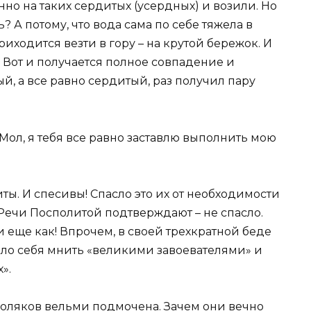
но на таких сердитых (усердных) и возили. Но
 А потому, что вода сама по себе тяжела в
риходится везти в гору – на крутой бережок. И
. Вот и получается полное совпадение и
, а все равно сердитый, раз получил пару
 Мол, я тебя все равно заставлю выполнить мою
ты. И спесивы! Спасло это их от необходимости
Речи Посполитой подтверждают – не спасло.
еще как! Впрочем, в своей трехкратной беде
ыло себя мнить «великими завоевателями» и
».
 поляков вельми подмочена. Зачем они вечно