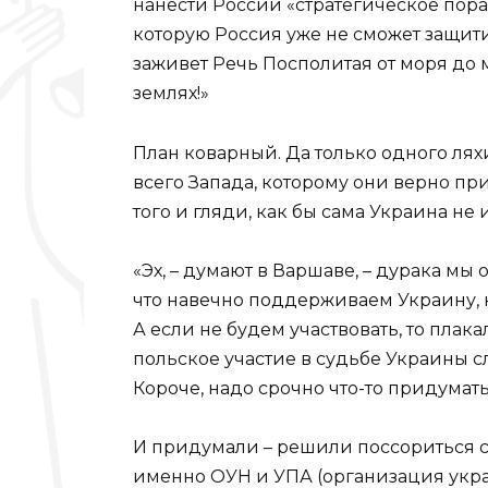
нанести России «стратегическое пораж
которую Россия уже не сможет защити
заживет Речь Посполитая от моря до 
землях!»
План коварный. Да только одного ля
всего Запада, которому они верно пр
того и гляди, как бы сама Украина не
«Эх, – думают в Варшаве, – дурака мы
что навечно поддерживаем Украину, к
А если не будем участвовать, то плака
польское участие в судьбе Украины сл
Короче, надо срочно что-то придумать
И придумали – решили поссориться с
именно ОУН и УПА (организация укр