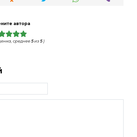
ните автора
енка, среднее
5
из
5
)
й