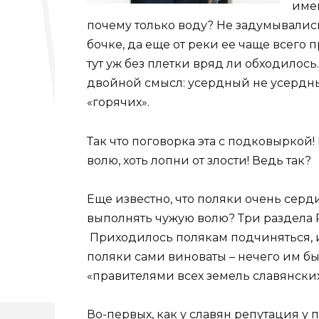
имен
почему только воду? Не задумывались?
бочке, да еще от реки ее чаще всего п
тут уж без плетки вряд ли обходилось
двойной смысл: усердный не усердный
«горячих».
Так что поговорка эта с подковыркой!
волю, хоть лопни от злости! Ведь так?
Еще известно, что поляки очень серди
выполнять чужую волю? Три раздела 
Приходилось полякам подчиняться, и 
поляки сами виноваты – нечего им б
«правителями всех земель славянских
Во-первых, как у славян репутация у