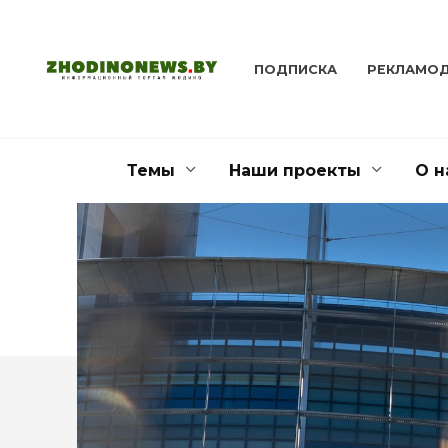
Перейти
к
содержанию
ПОДПИСКА
РЕКЛАМО
Темы
Наши проекты
О н