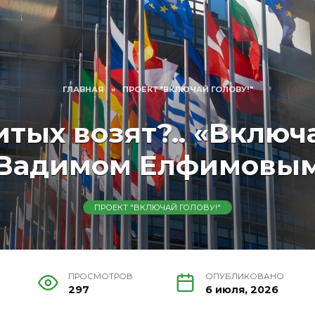
ГЛАВНАЯ
»
ПРОЕКТ "ВКЛЮЧАЙ ГОЛОВУ!"
итых возят?.. «Включа
Вадимом Елфимовы
ПРОЕКТ "ВКЛЮЧАЙ ГОЛОВУ!"
ПРОСМОТРОВ
ОПУБЛИКОВАНО
297
6 июля, 2026