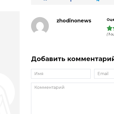
zhodinonews
Оце
(
1
оц
Добавить комментари
Имя
Email
*
*
Комментарий