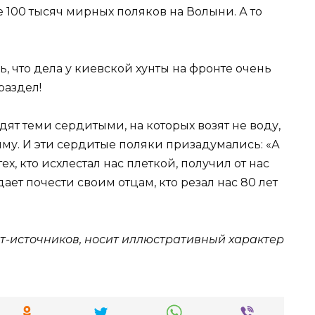
 100 тысяч мирных поляков на Волыни. А то
ь, что дела у киевской хунты на фронте очень
раздел!
дят теми сердитыми, на которых возят не воду,
му. И эти сердитые поляки призадумались: «А
ех, кто исхлестал нас плеткой, получил от нас
дает почести своим отцам, кто резал нас 80 лет
т-источников, носит иллюстративный характер