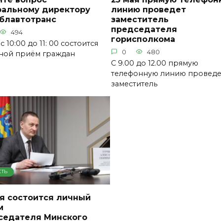
ральному директору
линию проведет
блавтотранс
заместитель
председателя
494
горисполкома
 с 10:00 до 11: 00 состоится
0
480
ной приём граждан
С 9.00 до 12.00 прямую
телефонную линию проведе
заместитель
СТЬ
ая состоится личный
м
седателя Минского