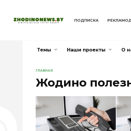
Перейти
к
содержанию
ПОДПИСКА
РЕКЛАМО
Темы
Наши проекты
О н
ГЛАВНАЯ
Жодино полез