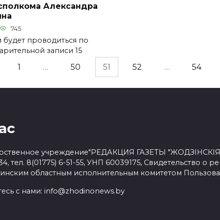
сполкома Александра
ина
745
 будет проводиться по
арительной записи 15
1
…
50
51
52
…
54
ас
рственное учреждение"РЕДАКЦИЯ ГАЗЕТЫ "ЖОДЗІНСКІЯ НА
34, тел. 8(01775) 6-51-55, УНП 60039175, Свидетельство о р
Минским областным исполнительным комитетом
Пользова
есь с нами:
info@zhodinonews.by