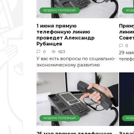
ЖОДИНО ПОЛЕЗНЫЙ
ЖОД
1 июня прямую
Прям
телефонную линию
лини
проведет Александр
Сове
Рубанцев
0
0
623
29 мая
У вас есть вопросы по социально-
телеф
экономическому развитию
ЖОДИНО ПОЛЕЗНЫЙ
ЖОД
25 мая прямую телефонную
Зада