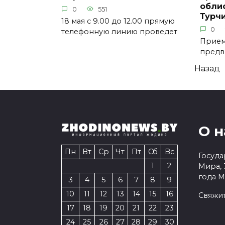
обли
0
551
Турч
18 мая с 9.00 до 12.00 прямую
0
телефонную линию проведет
Прием
предв
Пагинация
Назад
записей
О н
Пн
Вт
Ср
Чт
Пт
Сб
Вс
Госуда
1
2
Мира, 
года 
3
4
5
6
7
8
9
10
11
12
13
14
15
16
Свяжит
17
18
19
20
21
22
23
24
25
26
27
28
29
30