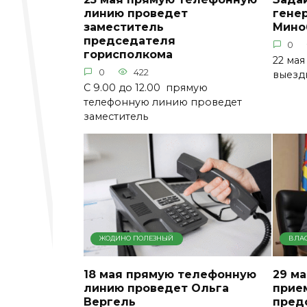
линию проведет
гене
заместитель
Мино
председателя
0
горисполкома
22 мая
0
422
выезд
С 9.00 до 12.00 прямую
телефонную линию проведет
заместитель
ЖОДИНО ПОЛЕЗНЫЙ
ВЛА
18 мая прямую телефонную
29 м
линию проведет Ольга
прие
Вергель
пред