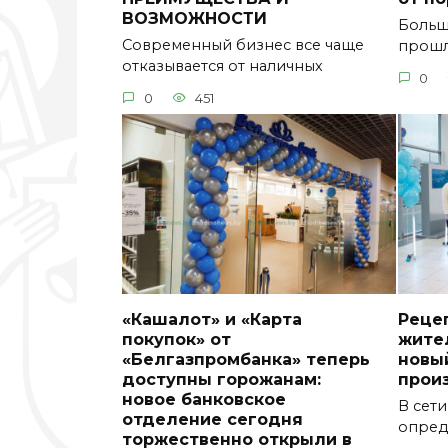
ВОЗМОЖНОСТИ
Больш
Современный бизнес все чаще
прошл
отказывается от наличных
0
0
451
«Кашалот» и «Карта
Рецеп
покупок» от
жите
«Белгазпромбанка» теперь
новый
доступны горожанам:
прои
новое банковское
В сети
отделение сегодня
опред
торжественно открыли в