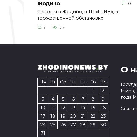
Жодино
0
Сегодня в Жодино, в ТЦ «ГРИН», в
торжественной обстановке
0
2к.
О н
Пн
Вт
Ср
Чт
Пт
Сб
Вс
Госуда
1
2
Мира, 
года 
3
4
5
6
7
8
9
10
11
12
13
14
15
16
Свяжит
17
18
19
20
21
22
23
24
25
26
27
28
29
30
31