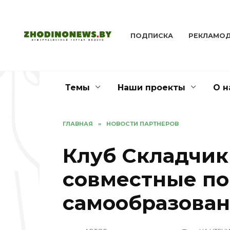
Перейти
к
содержанию
ПОДПИСКА
РЕКЛАМО
Темы
Наши проекты
О н
ГЛАВНАЯ
»
НОВОСТИ ПАРТНЕРОВ
Клуб Складчик
совместные по
самообразова