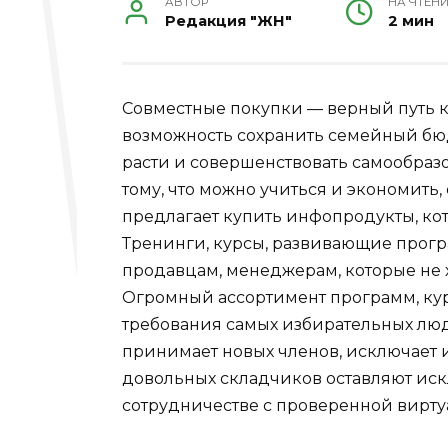
АВТОР
НА ЧТЕН
Редакция "ЖН"
2 мин
Совместные покупки — верный путь 
возможность сохранить семейный бюд
расти и совершенствовать самообраз
тому, что можно учиться и экономить
предлагает купить инфопродукты, ко
Тренинги, курсы, развивающие прог
продавцам, менеджерам, которые не х
Огромный ассортимент программ, кур
требования самых избирательных люд
принимает новых членов, исключает 
довольных складчиков оставляют ис
сотрудничестве с проверенной вирт