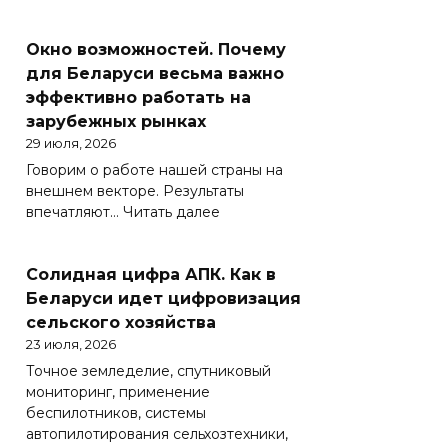
Познай
свой
Окно возможностей. Почему
край.
Как
для Беларуси весьма важно
в
эффективно работать на
Беларуси
зарубежных рынках
развивают
29 июля, 2026
внутренний
Говорим о работе нашей страны на
туризм
внешнем векторе. Результаты
:
впечатляют…
Читать далее
Окно
возможностей.
Солидная цифра АПК. Как в
Почему
для
Беларуси идет цифровизация
Беларуси
сельского хозяйства
весьма
23 июля, 2026
важно
Точное земледелие, спутниковый
эффективно
мониторинг, применение
работать
беспилотников, системы
на
автопилотирования сельхозтехники,
зарубежных