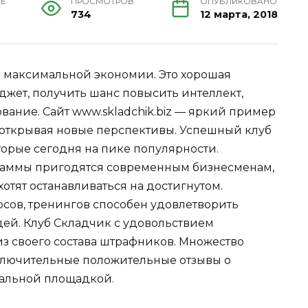
ИЕ
ПРОСМОТРОВ
ОПУБЛИКОВАНО
734
12 марта, 2018
к максимальной экономии. Это хорошая
жет, получить шанс повысить интеллект,
ование. Сайт
www.skladchik.biz
— яркий пример
, открывая новые перспективы. Успешный клуб
торые сегодня на пике популярности.
раммы пригодятся современным бизнесменам,
отят останавливаться на достигнутом.
сов, тренингов способен удовлетворить
ей. Клуб Складчик с удовольствием
из своего состава штрафников. Множество
ключительные положительные отзывы о
уальной площадкой.