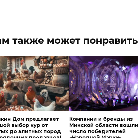
ам также может понравить
чкин Дом предлагает
Компании и бренды из
шой выбор кур от
Минской области вошли
тых до элитных пород
число победителей
орядочных продавцов!
«Народной Марки»