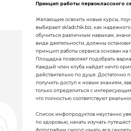
Принцип работы первоклассного с
Желающие освоить новые курсы, поуч
выбирают
skladchik.biz
, как надежног
обучиться различным навыкам, знани
виде деятельности, должны останови
принцип работы сервиса основан на 
Площадка позволяет подобрать вариа
Каждый член клуба найдет нечто ори
действительно по душе. Достаточно п
получить доступ к новым знаниям, за
только определиться с интересующим
что полностью соответствуют реальнос
Список инфопродуктов неустанно уве
по здоровью, начать изучать путешест
фотографии смогут узнать все секре