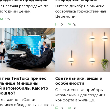
ая летняя распродажа по
Пятого декабря в Минске
огодним ценам.
состоялась торжественная
Церемония
1.2к.
0
1к.
т из ТикТока принес
Светильники: виды и
льнице Минщины
особенности
 автомобиль. Как это
Осветительные приборы
зошло?
незаменимы для создания
 магазинов «Санта»
комфорта в жилище.
елился обладатель главного
0
1к.