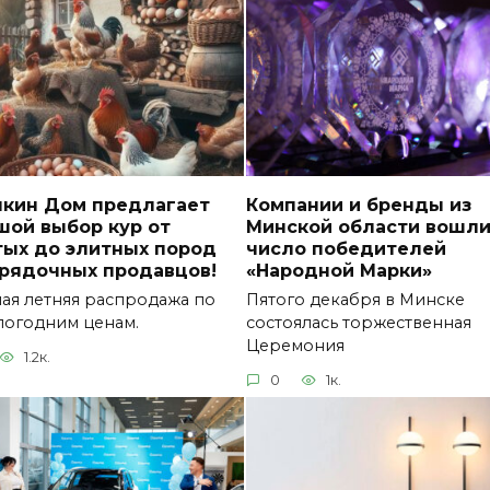
чкин Дом предлагает
Компании и бренды из
шой выбор кур от
Минской области вошли
тых до элитных пород
число победителей
орядочных продавцов!
«Народной Марки»
ая летняя распродажа по
Пятого декабря в Минске
огодним ценам.
состоялась торжественная
Церемония
1.2к.
0
1к.