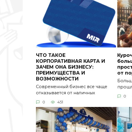
ЧТО ТАКОЕ
Куро
КОРПОРАТИВНАЯ КАРТА И
боль
ЗАЧЕМ ОНА БИЗНЕСУ:
прос
ПРЕИМУЩЕСТВА И
от п
ВОЗМОЖНОСТИ
Больш
Современный бизнес все чаще
прошл
отказывается от наличных
0
0
451