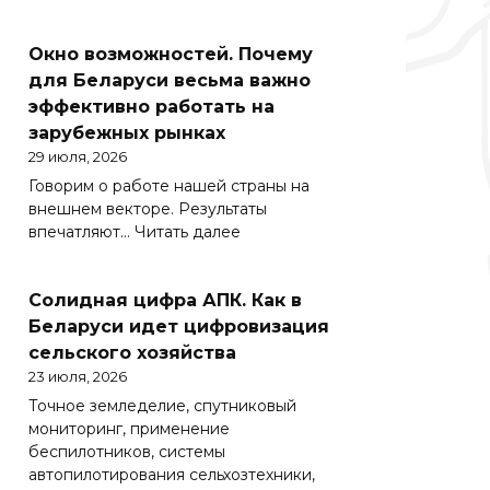
Познай
свой
Окно возможностей. Почему
край.
Как
для Беларуси весьма важно
в
эффективно работать на
Беларуси
зарубежных рынках
развивают
29 июля, 2026
внутренний
Говорим о работе нашей страны на
туризм
внешнем векторе. Результаты
:
впечатляют…
Читать далее
Окно
возможностей.
Солидная цифра АПК. Как в
Почему
для
Беларуси идет цифровизация
Беларуси
сельского хозяйства
весьма
23 июля, 2026
важно
Точное земледелие, спутниковый
эффективно
мониторинг, применение
работать
беспилотников, системы
на
автопилотирования сельхозтехники,
зарубежных