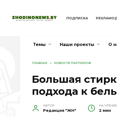
Перейти
к
содержанию
ПОДПИСКА
РЕКЛАМО
Темы
Наши проекты
О н
ГЛАВНАЯ
»
НОВОСТИ ПАРТНЕРОВ
Большая стирк
подхода к бел
АВТОР
НА ЧТЕНИЕ
Редакция "ЖН"
2 мин