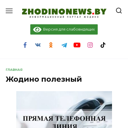
Перейти
к
содержанию
Версия для слабовидящих
ГЛАВНАЯ
Жодино полезный