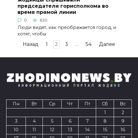
председателя горисполкома во
время прямой линии
0
630
Люди видят, как преображается город, и
хотят, чтобы
Пагинация
Назад
1
2
3
…
54
Далее
записей
Пн
Вт
Ср
Чт
Пт
Сб
Вс
1
2
3
4
5
6
7
8
9
10
11
12
13
14
15
16